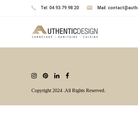
Skip
Skip
Tel: 04.93.79.98.20
Mail: contact@authe
links
to
content
Copyright 202
4
.
All Rights Reserved.