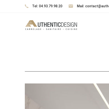
Skip
Skip
Tel: 04.93.79.98.20
Mail: contact@authe
links
to
content