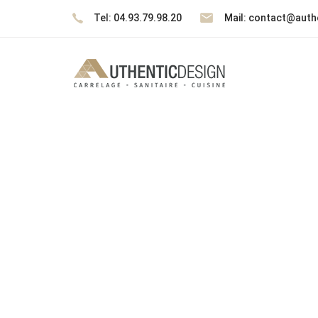
Skip
Skip
Tel: 04.93.79.98.20
Mail: contact@authe
links
to
content